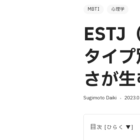
MBTI
心理学
EST
タイプ
さが生
Sugimoto Daiki
2023.0
目
次 [ひらく ▼]