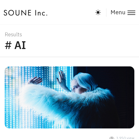
Menu
Results
# AI
3,950 view