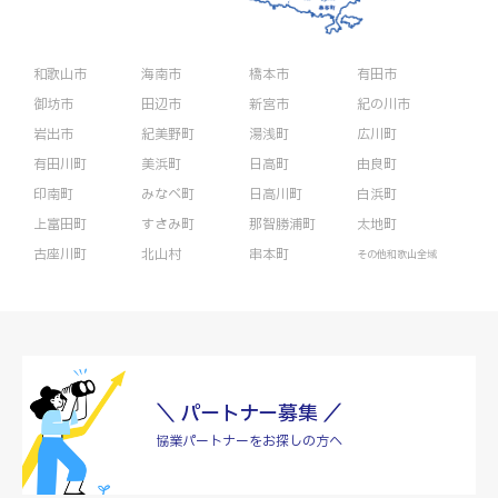
和歌山市
海南市
橋本市
有田市
御坊市
田辺市
新宮市
紀の川市
岩出市
紀美野町
湯浅町
広川町
有田川町
美浜町
日高町
由良町
印南町
みなべ町
日高川町
白浜町
上富田町
すさみ町
那智勝浦町
太地町
古座川町
北山村
串本町
その他和歌山全域
＼ パートナー募集 ／
協業パートナーをお探しの方へ