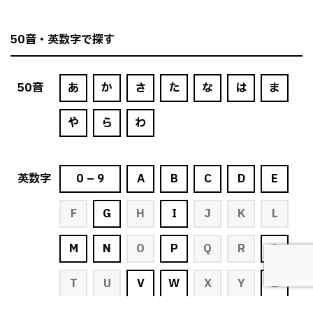
50音・英数字で探す
50
音
あ
か
さ
た
な
は
ま
や
ら
わ
英
数字
0 – 9
A
B
C
D
E
F
G
H
I
J
K
L
M
N
O
P
Q
R
S
T
U
V
W
X
Y
Z