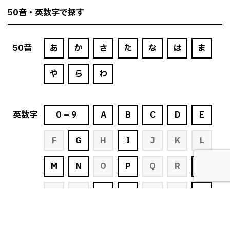
50音・英数字で探す
50
音
あ
か
さ
た
な
は
ま
や
ら
わ
英
数字
0 – 9
A
B
C
D
E
F
G
H
I
J
K
L
M
N
O
P
Q
R
S
T
U
V
W
X
Y
Z