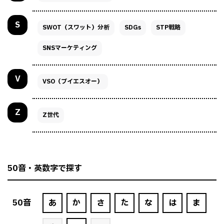
S
SWOT（スワット）分析
SDGs
STP戦略
SNSマーケティング
V
VSO（ブイエスオー）
Z
Z世代
50音・英数字で探す
50
音
あ
か
さ
た
な
は
ま