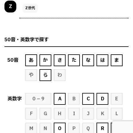
Z
Z世代
50音・英数字で探す
50
音
あ
か
さ
た
な
は
ま
や
ら
わ
英
数字
0 – 9
A
B
C
D
E
F
G
H
I
J
K
L
M
N
O
P
Q
R
S